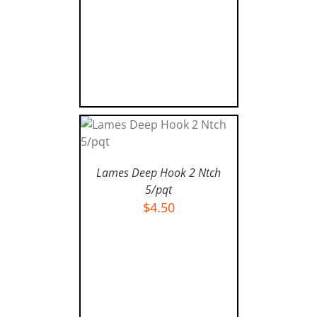
AJOUTER AU PANIER
/
Lames Deep Hook 2 Ntch
DÉTAILS
5/pqt
$
4.50