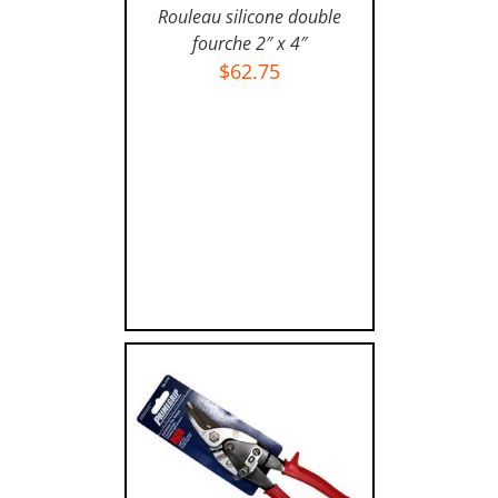
AJOUTER AU PANIER
/
Rouleau silicone double
DÉTAILS
fourche 2″ x 4″
$
62.75