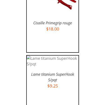
Cisaille Primegrip rouge
$
18.00
AJOUTER AU PANIER
/
DÉTAILS
AJOUTER AU PANIER
/
Lame titanium SuperHook
DÉTAILS
5/pqt
$
9.25