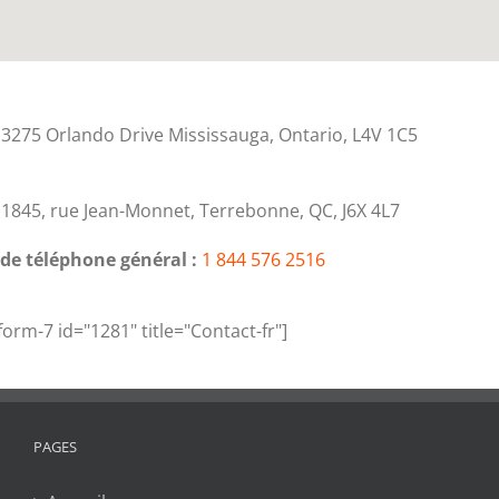
3275 Orlando Drive Mississauga, Ontario, L4V 1C5
:
1845, rue Jean-Monnet, Terrebonne, QC,
J6X 4L7
e téléphone général :
1 844 576 2516
form-7 id="1281" title="Contact-fr"]
PAGES