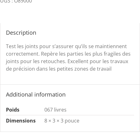
UGS :
O89000
toit
plat
quantity
Description
Test les joints pour s’assurer qu’ils se maintiennent
correctement. Repère les parties les plus fragiles des
joints pour les retouches. Excellent pour les travaux
de précision dans les petites zones de travail
Additional information
Poids
067 livres
Dimensions
8 × 3 × 3 pouce