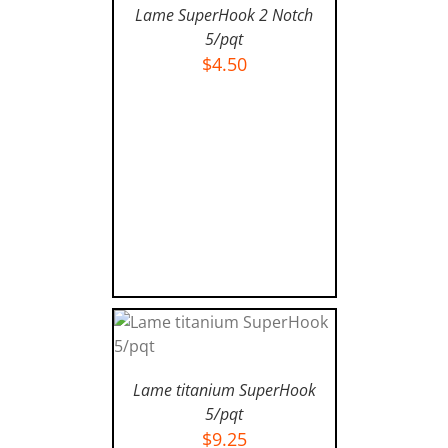
AJOUTER AU PANIER
/
Lame SuperHook 2 Notch
DÉTAILS
5/pqt
$
4.50
AJOUTER AU PANIER
/
Lame titanium SuperHook
DÉTAILS
5/pqt
$
9.25