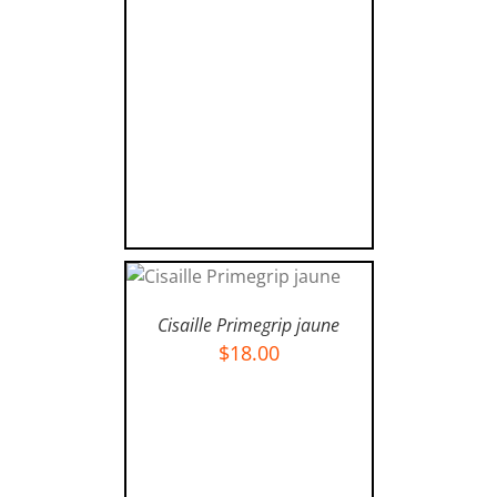
AJOUTER AU PANIER
/
DÉTAILS
Cisaille Primegrip jaune
$
18.00