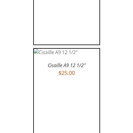
AJOUTER AU
PANIER
/
Cisaille A9 12 1/2″
DÉTAILS
$
25.00