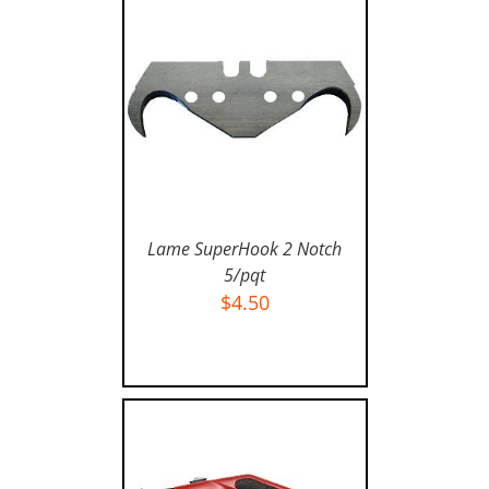
Lame SuperHook 2 Notch
5/pqt
$
4.50
AJOUTER AU PANIER
/
DÉTAILS