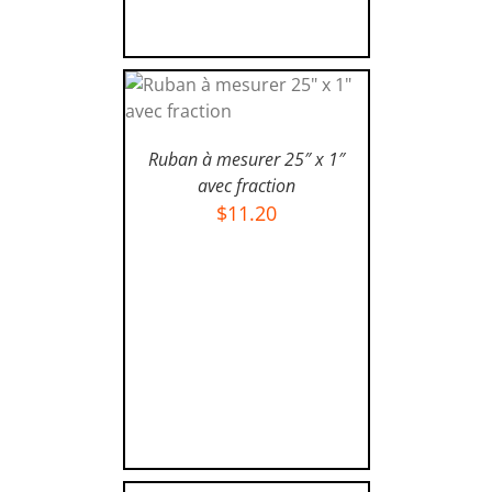
AJOUTER AU PANIER
/
Ruban à mesurer 25″ x 1″
DÉTAILS
avec fraction
$
11.20