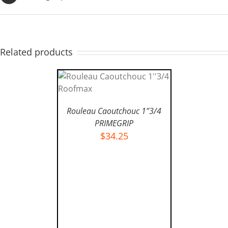
Related products
AJOUTER AU PANIER
/
Rouleau Caoutchouc 1”3/4
DÉTAILS
PRIMEGRIP
$
34.25