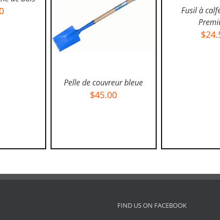
AJOUTER AU 
0
Fusil à calf
DÉTAI
Prem
$
24.
Pelle de couvreur bleue
$
45.00
AJOUTER AU PANIER
/
DÉTAILS
FIND US ON FACEBOOK