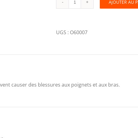
AJOUTER AU 
Marteau
à
bardeau
32
UGS :
O60007
oz
quantity
uvent causer des blessures aux poignets et aux bras.