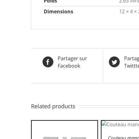
Poids
2.63 livr
Dimensions
12 × 4 ×
Partager sur
Partag
Facebook
Twittt
Related products
AJOUTER AU P
DÉTAI
Couteau manc