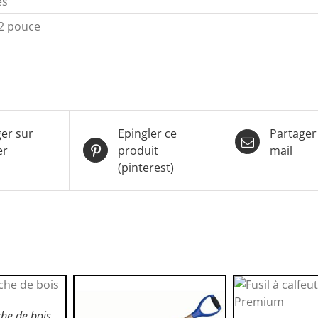
es
 2 pouce
er sur
Epingler ce
Partager
er
produit
mail
(pinterest)
ANIER
/
LS
he de bois