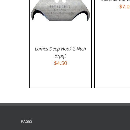
$
7.0
Lames Deep Hook 2 Ntch
5/pqt
$
4.50
AJOUTER AU PANIER
/
DÉTAILS
PAGES