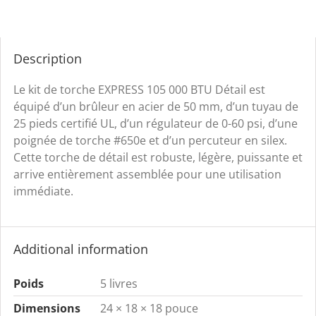
EXPRESS
en
Détail
Description
-
6511E
Le kit de torche EXPRESS 105 000 BTU Détail est
quantity
équipé d’un brûleur en acier de 50 mm, d’un tuyau de
25 pieds certifié UL, d’un régulateur de 0-60 psi, d’une
poignée de torche #650e et d’un percuteur en silex.
Cette torche de détail est robuste, légère, puissante et
arrive entièrement assemblée pour une utilisation
immédiate.
Additional information
Poids
5 livres
Dimensions
24 × 18 × 18 pouce