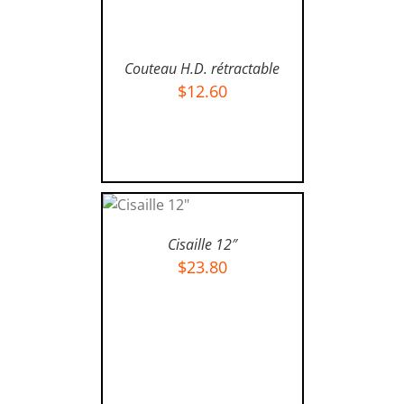
Couteau H.D. rétractable
$
12.60
AJOUTER AU PANIER
/
DÉTAILS
AJOUTER
AU
PANIER
Cisaille 12″
/
$
23.80
DÉTAILS