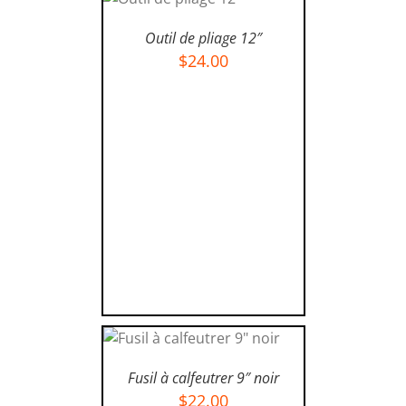
AJOUTER AU
PANIER
/
Outil de pliage 12″
DÉTAILS
$
24.00
AJOUTER AU PANIER
/
DÉTAILS
Fusil à calfeutrer 9″ noir
$
22.00