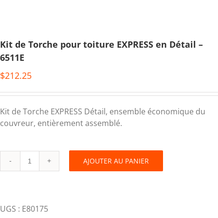
Kit de Torche pour toiture EXPRESS en Détail –
6511E
$
212.25
Kit de Torche EXPRESS Détail, ensemble économique du
couvreur, entièrement assemblé.
AJOUTER AU PANIER
Kit
de
Torche
pour
UGS :
E80175
toiture